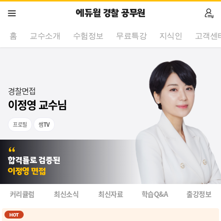
에듀윌 경찰 공무원
홈
교수소개
수험정보
무료특강
지식인
고객센
경찰면접
이정영 교수님
프로필
쌤
TV
합격률로 검증된
이정영 면접
커리큘럼
최신소식
최신자료
학습Q&A
출강정보
HOT